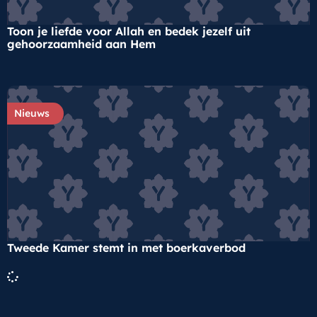
Toon je liefde voor Allah en bedek jezelf uit
gehoorzaamheid aan Hem
Nieuws
Tweede Kamer stemt in met boerkaverbod