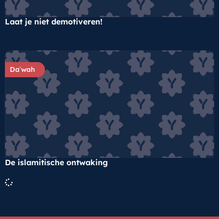
Laat je niet demotiveren!
Daʿwah
De islamitische ontwaking