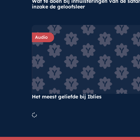
Wat te doen bij influisteringen van de sata
inzake de geloofsleer
Audio
Het meest geliefde bij Iblies