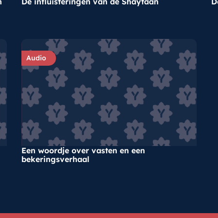
n
De influisteringen van de Shaytaan
D
Audio
Een woordje over vasten en een
bekeringsverhaal