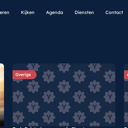
teren
Kijken
Agenda
Diensten
Contact
Overige