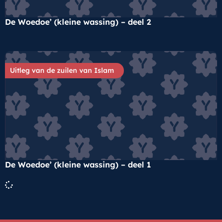
De Woedoe’ (kleine wassing) – deel 2
Uitleg van de zuilen van Islam
De Woedoe’ (kleine wassing) – deel 1