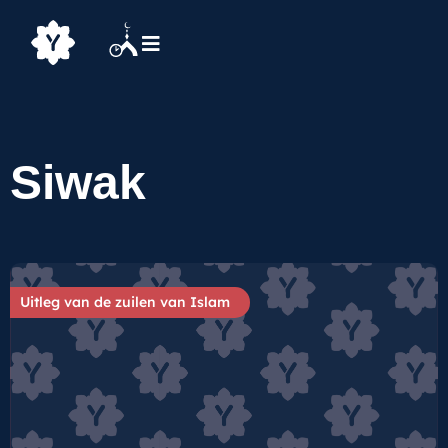
Siwak
Uitleg van de zuilen van Islam