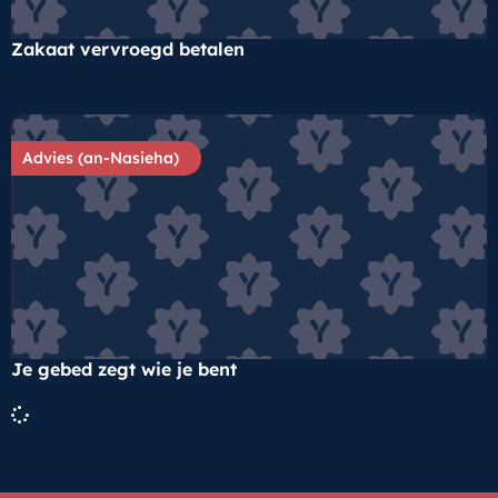
Zakaat vervroegd betalen
Advies (an-Nasieha)
Je gebed zegt wie je bent