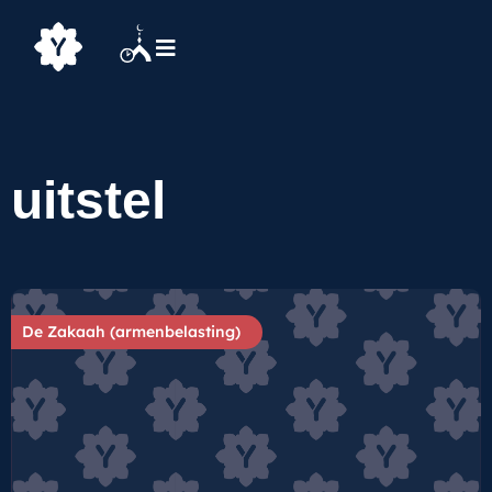
uitstel
De Zakaah (armenbelasting)