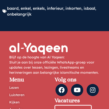
baard
,
enkel
,
enkels
,
inferieur
,
inkorten
,
isbaal
,
onbelangrijk
Blijf op de hoogte van Al Yaqeen:
Sluit je aan bij onze officiële WhatsApp-groep voor
updates over lessen, lezingen, livestreams en
herinneringen aan belangrijke islamitische momenten.
Menu
Volg ons
Lezen
Luisteren
Vacatures
Kijken