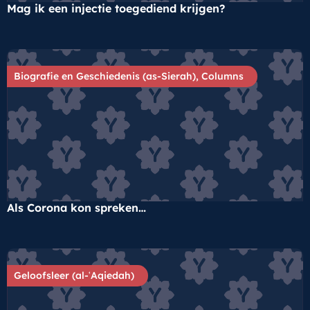
Mag ik een injectie toegediend krijgen?
Biografie en Geschiedenis (as-Sierah)
,
Columns
Als Corona kon spreken…
Geloofsleer (al-ʿAqiedah)