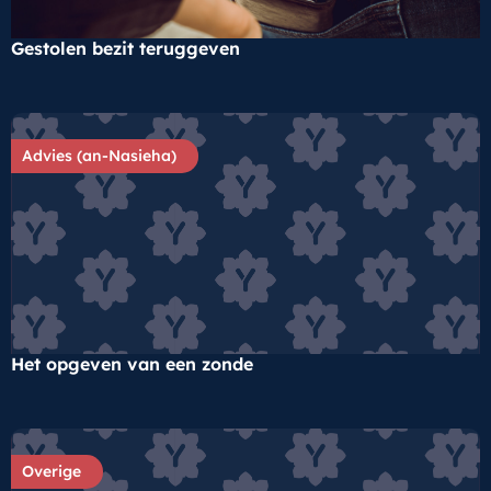
Gestolen bezit teruggeven
Advies (an-Nasieha)
Het opgeven van een zonde
Overige