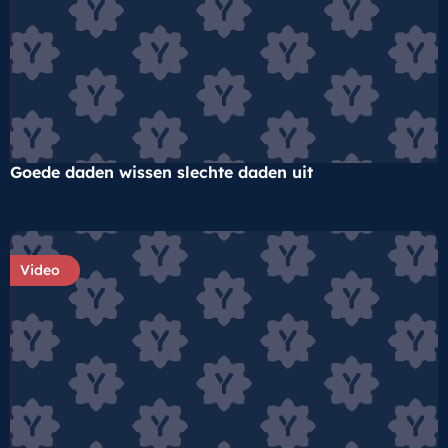
Goede daden wissen slechte daden uit
Video