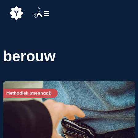
berouw
Methodiek (menhadj)