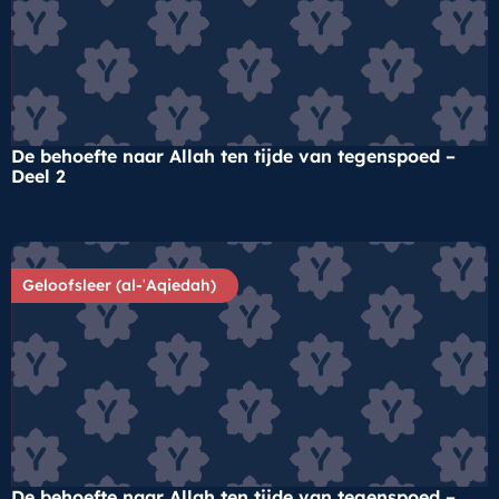
De behoefte naar Allah ten tijde van tegenspoed –
Deel 2
Geloofsleer (al-ʿAqiedah)
De behoefte naar Allah ten tijde van tegenspoed –