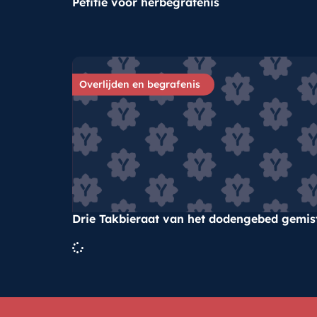
Petitie voor herbegrafenis
Overlijden en begrafenis
Drie Takbieraat van het dodengebed gemis