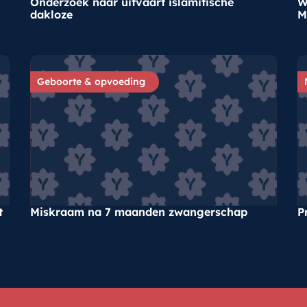
Onderzoek naar uitvaart islamitische
W
dakloze
M
Geboorte & opvoeding
t
Miskraam na 7 maanden zwangerschap
P