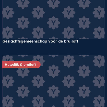
Geslachtsgemeenschap vóór de bruiloft
Huwelijk & bruiloft