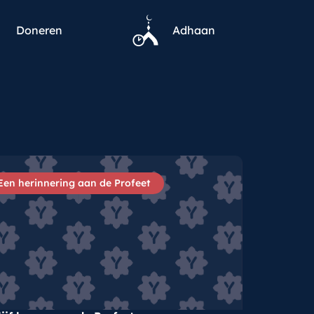
Doneren
Adhaan
Een herinnering aan de Profeet