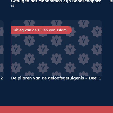
Getuigen dat Mohammed Zijn Boodschapper
B
is
Uitleg van de zuilen van Islam
 2
De pilaren van de geloofsgetuigenis – Deel 1