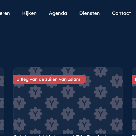
teren
Kijken
Agenda
Diensten
Contact
Uitleg van de zuilen van Islam