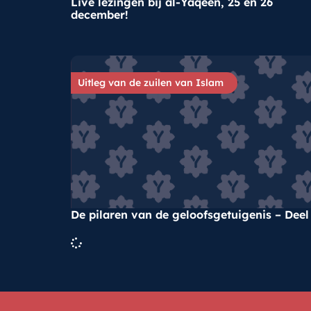
Live lezingen bij al-Yaqeen, 25 en 26
december!
Uitleg van de zuilen van Islam
De pilaren van de geloofsgetuigenis – Deel