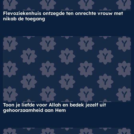
Flevoziekenhuis ontzegde ten onrechte vrouw met
nikab de toegang
Toon je liefde voor Allah en bedek jezelf uit
gehoorzaamheid aan Hem