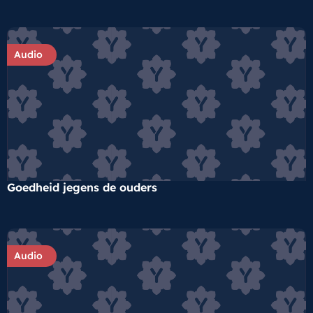
Audio
Goedheid jegens de ouders
Audio