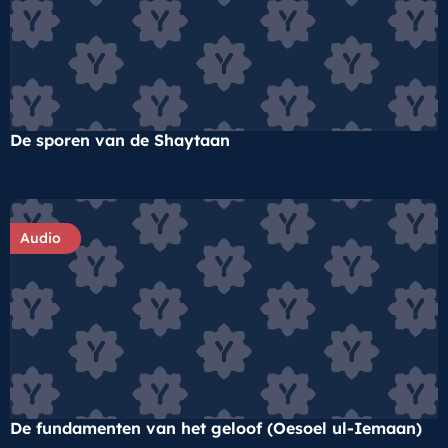
De sporen van de Shaytaan
Audio
De fundamenten van het geloof (Oesoel ul-Iemaan)