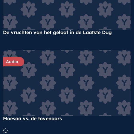
De vruchten van het geloof in de Laatste Dag
Audio
Moesaa vs. de tovenaars