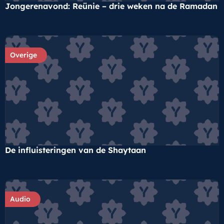
Jongerenavond: Reünie – drie weken na de Ramadan
Overige
De influisteringen van de Shaytaan
Audio