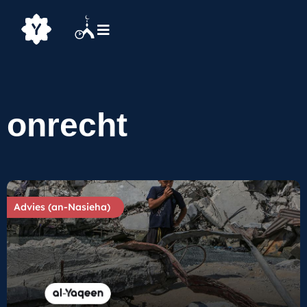
onrecht
Advies (an-Nasieha)