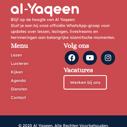
Blijf op de hoogte van Al Yaqeen:
Sluit je aan bij onze officiële WhatsApp-groep voor
updates over lessen, lezingen, livestreams en
herinneringen aan belangrijke islamitische momenten.
Menu
Volg ons
Lezen
Luisteren
Vacatures
Kijken
Agenda
Werken bij ons
Diensten
Contact
© 2025 Al Yaqeen. Alle Rechten Voorbehouden.