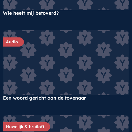
Wie heeft mij betoverd?
Audio
Een woord gericht aan de tovenaar
Huwelijk & bruiloft