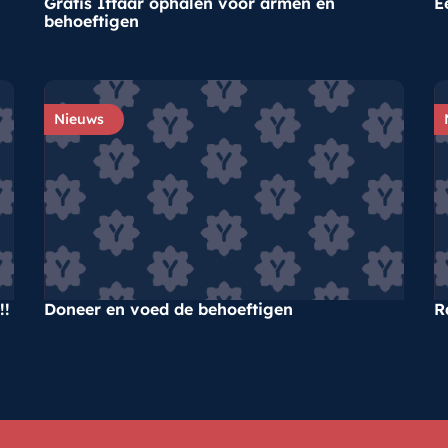
Gratis Iftaar ophalen voor armen en
E
behoeftigen
Nieuws
!!
Doneer en voed de behoeftigen
R