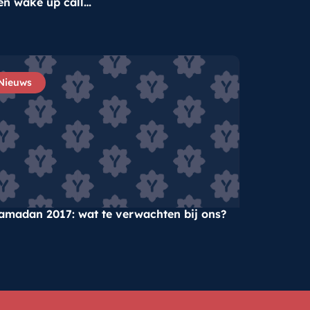
en wake up call…
Nieuws
amadan 2017: wat te verwachten bij ons?