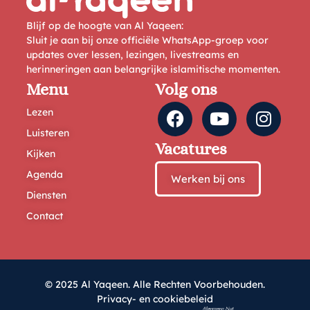
Blijf op de hoogte van Al Yaqeen:
Sluit je aan bij onze officiële WhatsApp-groep voor
updates over lessen, lezingen, livestreams en
herinneringen aan belangrijke islamitische momenten.
Menu
Volg ons
Lezen
Luisteren
Vacatures
Kijken
Agenda
Werken bij ons
Diensten
Contact
© 2025 Al Yaqeen. Alle Rechten Voorbehouden.
Privacy- en cookiebeleid