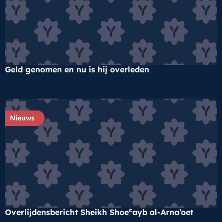
Geld genomen en nu is hij overleden
Nieuws
c
Overlijdensbericht Sheikh Shoe
ayb al-Arna’oet