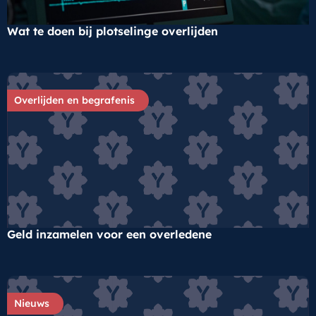
Wat te doen bij plotselinge overlijden
Overlijden en begrafenis
Geld inzamelen voor een overledene
Nieuws