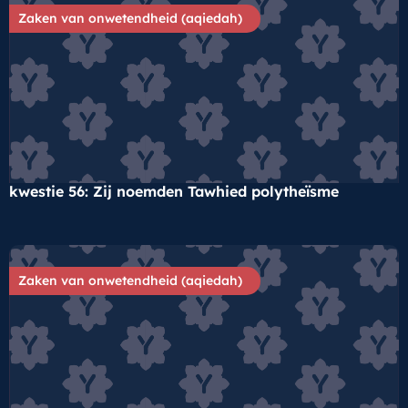
Zaken van onwetendheid (aqiedah)
kwestie 56: Zij noemden Tawhied polytheïsme
Zaken van onwetendheid (aqiedah)