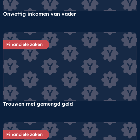
Onwettig inkomen van vader
Financiele zaken
Trouwen met gemengd geld
Financiele zaken