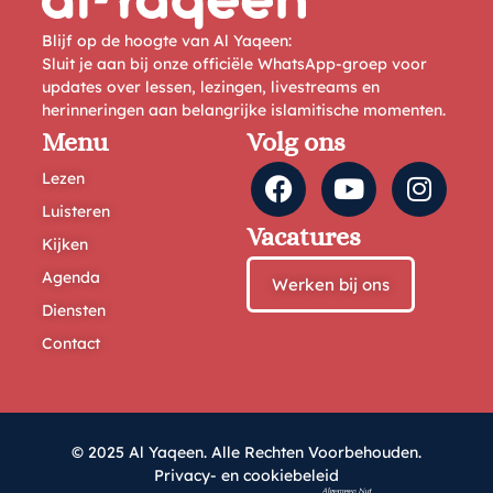
Blijf op de hoogte van Al Yaqeen:
Sluit je aan bij onze officiële WhatsApp-groep voor
updates over lessen, lezingen, livestreams en
herinneringen aan belangrijke islamitische momenten.
Menu
Volg ons
Lezen
Luisteren
Vacatures
Kijken
Agenda
Werken bij ons
Diensten
Contact
© 2025 Al Yaqeen. Alle Rechten Voorbehouden.
Privacy- en cookiebeleid